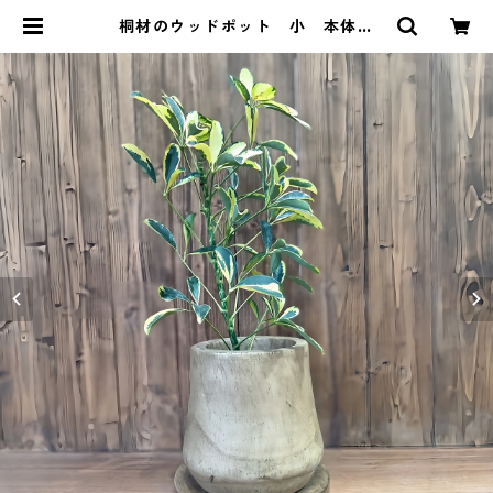
桐材のウッドポット 小 本体の
み ガーデニング 桐 インテリ
ア エクステリア プランター 鉢
| ConCon.Con