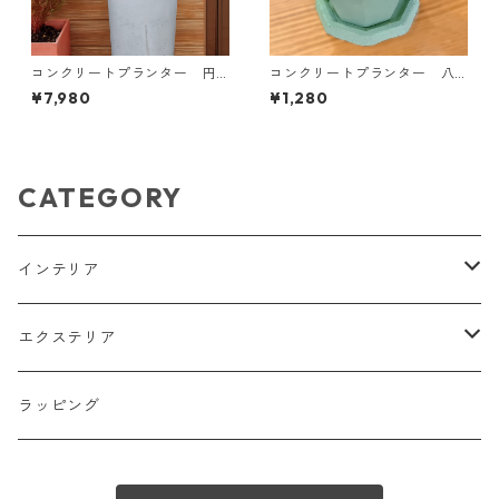
コンクリートプランター 円
コンクリートプランター 八
錐台 セット 傘立て ガー
角形 極小 セット ガーデ
¥7,980
¥1,280
デニング インテリア エク
ニング インテリア エクス
ステリア 鉢 コンクリート
テリア 鉢 コンクリート
CATEGORY
インテリア
プランター
エクステリア
傘立て
プランター
ラッピング
小物入れ
傘立て